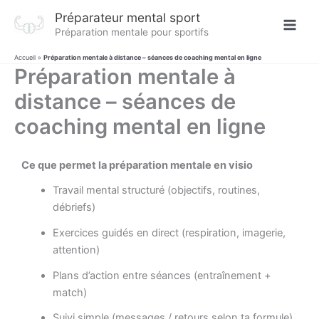
Aller
Préparateur mental sport
au
Préparation mentale pour sportifs
contenu
Accueil
»
Préparation mentale à distance – séances de coaching mental en ligne
Préparation mentale à
distance – séances de
coaching mental en ligne
Ce que permet la préparation mentale en visio
Travail mental structuré (objectifs, routines,
débriefs)
Exercices guidés en direct (respiration, imagerie,
attention)
Plans d’action entre séances (entraînement +
match)
Suivi simple (messages / retours selon ta formule)